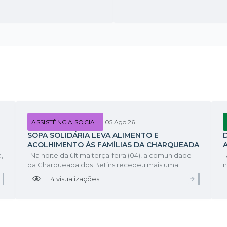
ASSISTÊNCIA SOCIAL
05 Ago 26
SOPA SOLIDÁRIA LEVA ALIMENTO E
ACOLHIMENTO ÀS FAMÍLIAS DA CHARQUEADA
DOS BETINS
,
Na noite da última terça-feira (04), a comunidade
A
da Charqueada dos Betins recebeu mais uma
n
edição da Sopa Solidária, uma iniciativa que une
M
14
visualizações
VER MAIS
VER MAI
solidariedade, cuidado e atenção às famílias do
C
município. Além da distribuição da sopa no...
a
U