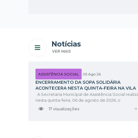
Notícias
VER MAIS
ASSISTÊNCIA SOCIAL
05 Ago 26
ENCERRAMENTO DA SOPA SOLIDÁRIA
ACONTECERA NESTA QUINTA-FEIRA NA VILA
NICOLAU
A Secretaria Municipal de Assistência Social realiza
nesta quinta-feira, 06 de agosto de 2026, o
encerramento de mais uma etapa da Sopa
17
visualizações
Solidária, projeto desenvolvido com o objetivo de
levar alimento, acolhimento e fortalecer os...