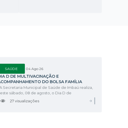
SAÚDE
04 Ago 26
DIA D DE MULTIVACINAÇÃO E
ACOMPANHAMENTO DO BOLSA FAMÍLIA
ACONTECE NESTE SÁBADO (08)
 Secretaria Municipal de Saúde de Imbaú realiza,
este sábado, 08 de agosto, o Dia D de
ultivacinação e Acompanhamento das
27
visualizações
S
VER MAIS
ondicionalidades do Programa Bolsa Família. A
ção acontecerá das 8h às 16h, em todas as
nidades de Saúde...