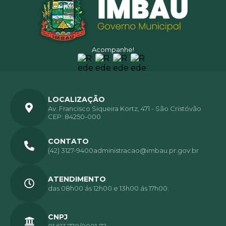
Acompanhe!
LOCALIZAÇÃO
Av. Francisco Siqueira Kortz, 471 - São Cristóvão
CEP: 84250-000
CONTATO
(42) 3127-9400
administracao@imbau.pr.gov.br
ATENDIMENTO
das 08h00 ás 12h00 e 13h00 ás 17h00.
CNPJ