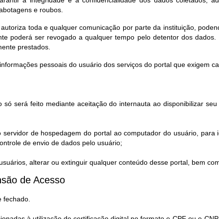
rantir a integridade e a confidencialidade dos dados coletados, a
sabotagens e roubos.
 autoriza toda e qualquer comunicação por parte da instituição, pod
te poderá ser revogado a qualquer tempo pelo detentor dos dados. 
mente prestados.
informações pessoais do usuário dos serviços do portal que exigem c
 só será feito mediante aceitação do internauta ao disponibilizar s
o servidor de hospedagem do portal ao computador do usuário, para i
ntrole de envio de dados pelo usuário;
uários, alterar ou extinguir qualquer conteúdo desse portal, bem co
são de Acesso​
e fechado.
cionadas à utilização de certificação digital no formato e-CPF ou e-CNP