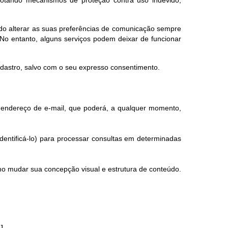
dotando mecanismos de proteção contra uso indevido,
endo alterar as suas preferências de comunicação sempre
No entanto, alguns serviços podem deixar de funcionar
adastro, salvo com o seu expresso consentimento.
eu endereço de e-mail, que poderá, a qualquer momento,
dentificá-lo) para processar consultas em determinadas
mo mudar sua concepção visual e estrutura de conteúdo.
J.