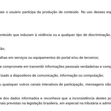
quais o usuário participa da produção de conteúdo. No uso desses es
nteúdo que induzam à violência ou a qualquer tipo de discriminação, sej
ção;
lhas em serviços ou equipamentos do portal e/ou de terceiros;
 se compromete em transmitir informações pessoais verdadeiras e comp
torizado a dispositivos de comunicação, informação ou computação;
o ou quaisquer outros canais interativos de participação, mensagens n
de dos dados informados e reconhece que a inconsistência destes pod
ais previstas na legislação brasileira, em especial na tributária e admin