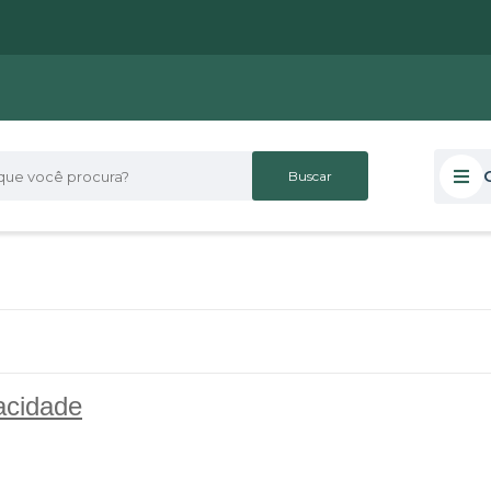
 você procura?
acidade