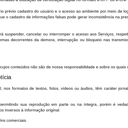
rio prévio cadastro do usuário e o acesso ao ambiente por meio de l
e o cadastro de informações falsas pode gerar inconsistência na pr
rá suspender, cancelar ou interromper o acesso aos Serviços, respeita
lemas decorrentes da demora, interrupção ou bloqueio nas transmi
, cujos conteúdos não são de nossa responsabilidade e sobre os quais n
tícia
 nos formatos de textos, fotos, vídeos ou áudios, têm caráter jorna
, permitindo sua reprodução em parte ou na íntegra, porém é ved
s inversos à informação original.
ns comerciais.