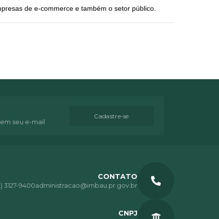
empresas de e-commerce e também o setor público.
Cadastre-se
 em seu e-mail
CONTATO
2) 3127-9400
administracao@imbau.pr.gov.br
CNPJ