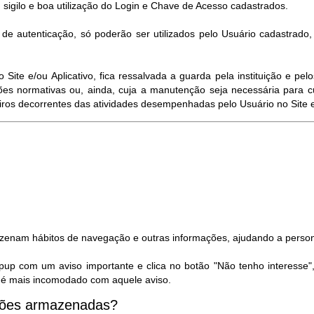
 sigilo e boa utilização do Login e Chave de Acesso cadastrados.
e autenticação, só poderão ser utilizados pelo Usuário cadastrado
ite e/ou Aplicativo, fica ressalvada a guarda pela instituição e p
es normativas ou, ainda, cuja a manutenção seja necessária para c
eiros decorrentes das atividades desempenhadas pelo Usuário no Site e/
azenam hábitos de navegação e outras informações, ajudando a person
pup com um aviso importante e clica no botão "Não tenho interesse"
ão é mais incomodado com aquele aviso.
ações armazenadas?