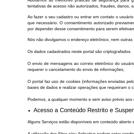
Adotamos as melhores práticas de segurança para ga
tentativas de acesso não autorizados, fraudes, danos, 
Ao fazer o seu cadastro ou entrar em contato o usuário
que necessário. O consentimento autorizado previamen
por depender desse consentimento para serem efetiva
Nós não divulgamos o endereço eletrônico, nem outras 
Os dados cadastrados neste portal são criptografados.
O envio de mensagens ao correio eletrônico do usuário
requerer o cancelamento do envio de informações;
O portal faz uso de cookies (informações enviadas pel
bases de dados e realizar operações que requeiram o co
Podemos, a qualquer momento e sem aviso prévio aos us
Acesso a Conteúdo Restrito e Suspen
Alguns Serviços estão disponíveis em conteúdo aberto 
A utilização dos Sites e/ou Aplicativo podem estar condi