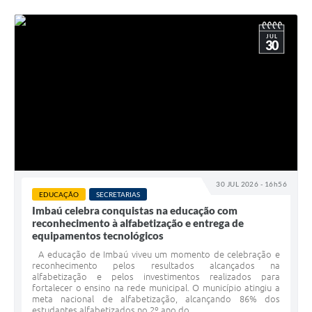
JUL
30
30 JUL 2026 - 16h56
EDUCAÇÃO
SECRETARIAS
Imbaú celebra conquistas na educação com
reconhecimento à alfabetização e entrega de
equipamentos tecnológicos
A educação de Imbaú viveu um momento de celebração e
reconhecimento pelos resultados alcançados na
alfabetização e pelos investimentos realizados para
fortalecer o ensino na rede municipal. O município atingiu a
meta nacional de alfabetização, alcançando 86% dos
estudantes alfabetizados no 2º ano do...