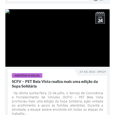
JUL
24
24 JUL 2026 - 09h29
ASSISTÊNCIA SOCIAL
SCFV – PET Bela Vista realiza mais uma edição da
Sopa Solidária
Na última quinta-feira, 23 de julho, o Serviço de Convivência
e Fortalecimento de Vínculos (SCFV) – PET Bela Vista
promoveu mais uma edição da Sopa Solidária, ação voltada
ao acolhimento e apoio às famílias atendidas. Durante a
atividade, a equipe esteve envolvida em todas as etapas do
trabalho,...