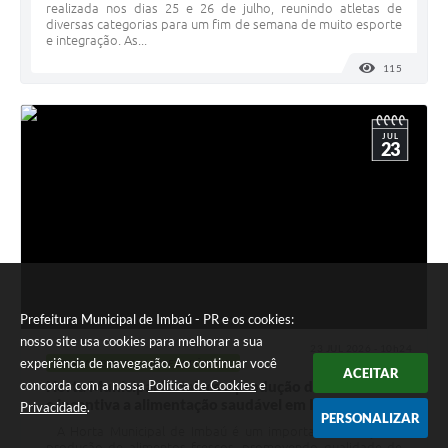
realizada nos dias 25 e 26 de julho, reunindo atletas de
diversas categorias para um fim de semana de muito esporte
e integração. As...
115
VISUALI
JUL
23
Prefeitura Municipal de Imbaú - PR e os cookies:
nosso site usa cookies para melhorar a sua
23 JUL 2026 - 10h24
experiência de navegação. Ao continuar você
MEIO AMBIENTE E LIMPEZA PÚBLICA
ACEITAR
concorda com a nossa
Política de Cookies
e
Horta Municipal fortalece a produção de alimentos
e incentiva a alimentação saudável em Imbaú
Privacidade
.
PERSONALIZAR
A Horta Municipal de Imbaú é um importante espaço de
produção de alimentos frescos, promovendo qualidade de