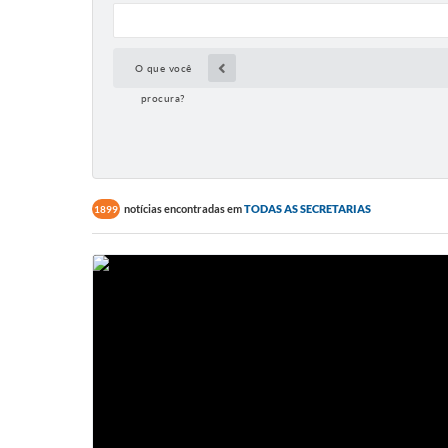
O que você
procura?
notícias encontradas em
TODAS AS SECRETARIAS
1899