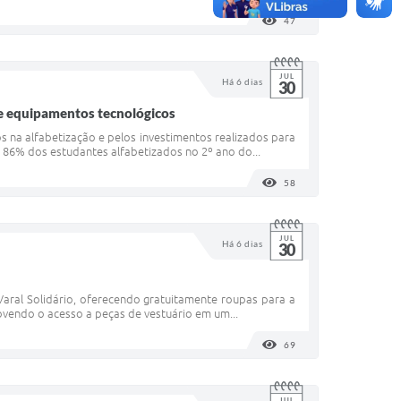
47
VISUALIZAÇÕES
JUL
Há 6 dias
30
de equipamentos tecnológicos
na alfabetização e pelos investimentos realizados para
o 86% dos estudantes alfabetizados no 2º ano do...
58
VISUALIZAÇÕES
JUL
Há 6 dias
30
Varal Solidário, oferecendo gratuitamente roupas para a
ovendo o acesso a peças de vestuário em um...
69
VISUALIZAÇÕES
JUL