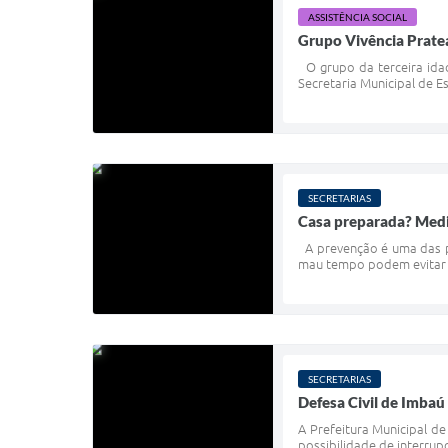
ASSISTÊNCIA SOCIAL
Grupo Vivência Prate
O grupo da terceira idad
Secretaria Municipal de Es
SECRETARIAS
Casa preparada? Medi
A prevenção é uma das pr
mau tempo podem evitar pr
SECRETARIAS
Defesa Civil de Imbaú
A Prefeitura Municipal de
possibilidade de interrup