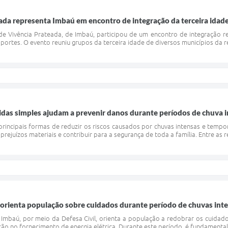
ada representa Imbaú em encontro de integração da terceira idad
e Vivência Prateada, de Imbaú, participou de um encontro de integração re
portes. O evento reuniu grupos da terceira idade de diversos municípios da reg
das simples ajudam a prevenir danos durante períodos de chuva 
incipais formas de reduzir os riscos causados por chuvas intensas e tempo
ejuízos materiais e contribuir para a segurança de toda a família. Entre as r
 orienta população sobre cuidados durante período de chuvas inte
 Imbaú, por meio da Defesa Civil, orienta a população a redobrar os cuidado
ção no fornecimento de energia elétrica. Durante este período, é fundamental e