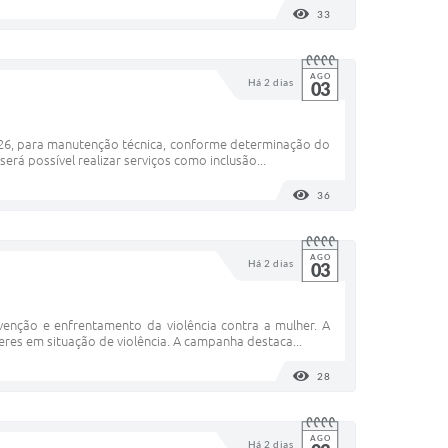
33
VISUALIZAÇÕES
AGO
Há 2 dias
03
2026, para manutenção técnica, conforme determinação do
erá possível realizar serviços como inclusão...
36
VISUALIZAÇÕES
AGO
Há 2 dias
03
enção e enfrentamento da violência contra a mulher. A
eres em situação de violência. A campanha destaca...
28
VISUALIZAÇÕES
AGO
Há 2 dias