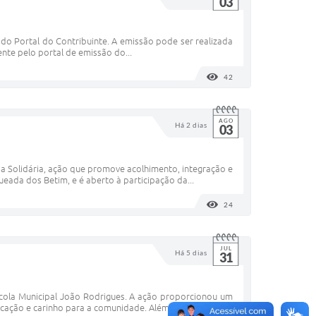
03
do Portal do Contribuinte. A emissão pode ser realizada
ente pelo portal de emissão do...
42
VISUALIZAÇÕES
AGO
Há 2 dias
03
a Solidária, ação que promove acolhimento, integração e
ueada dos Betim, e é aberto à participação da...
24
VISUALIZAÇÕES
JUL
Há 5 dias
31
cola Municipal João Rodrigues. A ação proporcionou um
ação e carinho para a comunidade. Além da...