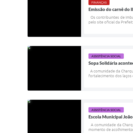
FINANÇAS
Emissão do carnê do I
Os contribuintes de Imba
pelo site oficial da Prefe
ASSISTÊNCIA SOCIAL
Sopa Solidária aconte
A comunidade da Charquea
fortalecimento dos laços 
ASSISTÊNCIA SOCIAL
Escola Municipal João
A comunidade da Charque
momento de acolhimento e