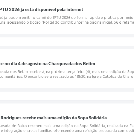
PTU 2026 já está disponível pela internet
ú já podem emitir o carnê do IPTU 2026 de forma rápida e prática por meio 
itura, acessando o botão "Portal do Contribuinte" na página inicial, ou diretam
ce no dia 4 de agosto na Charqueada dos Betim
da dos Betim receberá, na próxima terça-feira (4), mais uma edição da Sop
comunitários. O encontro será realizado às 18h30, na Igreja Católica da Charq
 Rodrigues recebe mais uma edição da Sopa Solidária
ada de Baixo recebeu mais uma edição da Sopa Solidária, realizada na Es
 integração entre as famílias, oferecendo uma refeição preparada com dedic