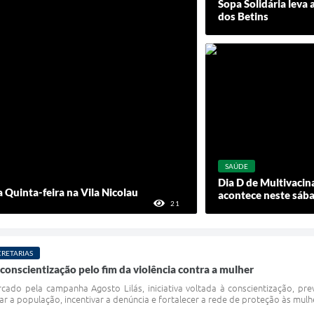
Sopa Solidária leva
dos Betins
SAÚDE
Dia D de Multivaci
 Quinta-feira na Vila Nicolau
acontece neste sába
21
VISUALIZAÇÕES
CRETARIAS
 conscientização pelo fim da violência contra a mulher
o pela campanha Agosto Lilás, iniciativa voltada à conscientização, prev
r a população, incentivar a denúncia e fortalecer a rede de proteção às mulh