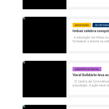
EDUCAÇÃO
SECRETARIA
Imbaú celebra conqui
A educação de Imbaú vive
fortalecer o ensino na re
ASSISTÊNCIA SOCIAL
Varal Solidário leva 
O Centro de Convivência 
população. A ação teve c