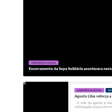
ASSISTÊNCIA SOCIAL
Encerramento da Sopa Solidária acontecera nesta
ASSISTÊNCIA SOCIAL
SE
Agosto Lilás reforça a
O mês de agosto é marcad
mobilização busca informa