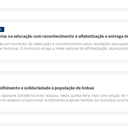
S
stas na educação com reconhecimento à alfabetização e entrega 
u um momento de celebração e reconhecimento pelos resultados alcançados 
de municipal. O município atingiu a meta nacional de alfabetização, alcançand
acolhimento e solidariedade à população de Imbaú
Apoliane Daniele Sovinski realizou, nesta quinta-feira, mais uma edição do 
omo objetivo proporcionar acolhimento e apoiar famílias do município, prom