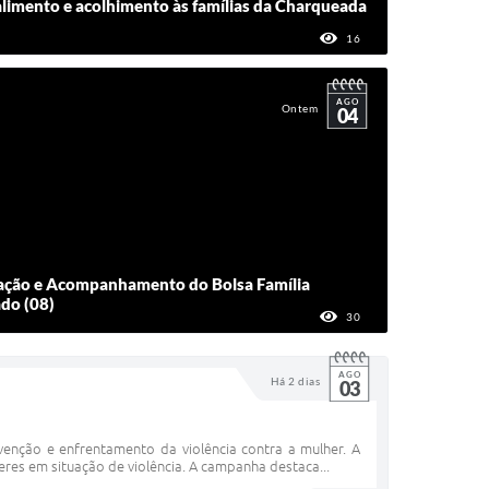
 alimento e acolhimento às famílias da Charqueada
16
VISUALIZAÇÕES
AGO
Ontem
04
nação e Acompanhamento do Bolsa Família
do (08)
30
VISUALIZAÇÕES
AGO
Há 2 dias
03
enção e enfrentamento da violência contra a mulher. A
eres em situação de violência. A campanha destaca...