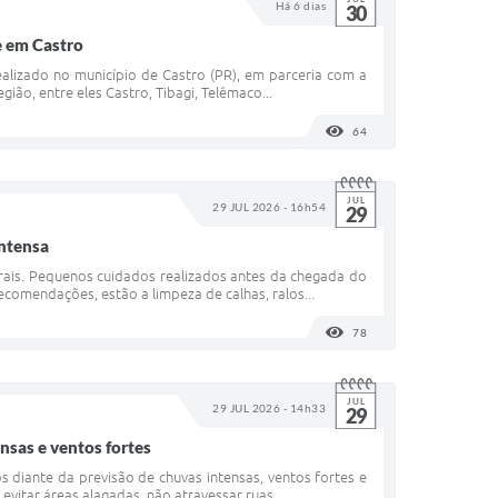
Há 6 dias
30
e em Castro
alizado no município de Castro (PR), em parceria com a
ião, entre eles Castro, Tibagi, Telêmaco...
64
VISUALIZAÇÕES
JUL
29 JUL 2026 - 16h54
29
intensa
rais. Pequenos cuidados realizados antes da chegada do
ecomendações, estão a limpeza de calhas, ralos...
78
VISUALIZAÇÕES
JUL
29 JUL 2026 - 14h33
29
nsas e ventos fortes
s diante da previsão de chuvas intensas, ventos fortes e
vitar áreas alagadas, não atravessar ruas...