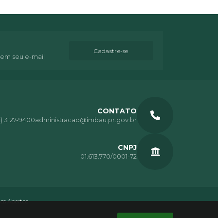
Cadastre-se
 em seu e-mail
CONTATO
2) 3127-9400
administracao@imbau.pr.gov.br
CNPJ
01.613.770/0001-72
os Abertos