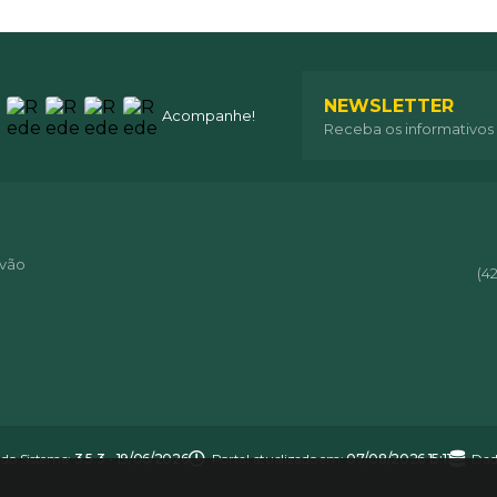
NEWSLETTER
Acompanhe!
Receba os informativos
óvão
(4
 do Sistema:
3.5.3 - 19/06/2026
Portal atualizado em:
07/08/2026 15:11
Dad