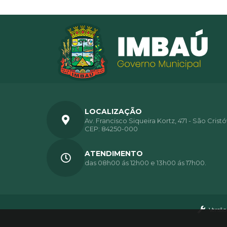
LOCALIZAÇÃO
Av. Francisco Siqueira Kortz, 471 - São Crist
CEP: 84250-000
ATENDIMENTO
das 08h00 ás 12h00 e 13h00 ás 17h00.
Versão