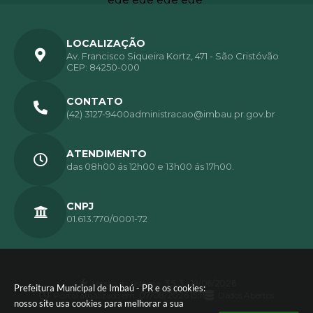
LOCALIZAÇÃO
Av. Francisco Siqueira Kortz, 471 - São Cristóvão
CEP: 84250-000
CONTATO
(42) 3127-9400
administracao@imbau.pr.gov.br
ATENDIMENTO
das 08h00 ás 12h00 e 13h00 ás 17h00.
CNPJ
01.613.770/0001-72
Versão do Sistema:
3.5.3 - 19/06/2026
Prefeitura Municipal de Imbaú - PR e os cookies:
Portal atualizado em:
07/08/2026 15:11
Dados Abertos
nosso site usa cookies para melhorar a sua