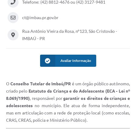
Telefone: (42) 8812-4676 ou (42) 3127-9481
ct@imbau.pr.gov.br
Rua Antônio Vieira da Rosa, n°123, São Cristovão -
IMBAÚ - PR
Avaliar Informação
O
Conselho Tutelar de Imbaú/PR
é um órgão público autônomo,
criado pelo
Estatuto da Criança e do Adolescente (ECA - Lei nº
8.069/1990)
, responsável por
garantir os direitos de crianças e
adolescentes
no município. Ele atua de forma independente,
mas em articulação com a rede de proteção local (como escolas,
CRAS, CREAS, polícia e Ministério Público).