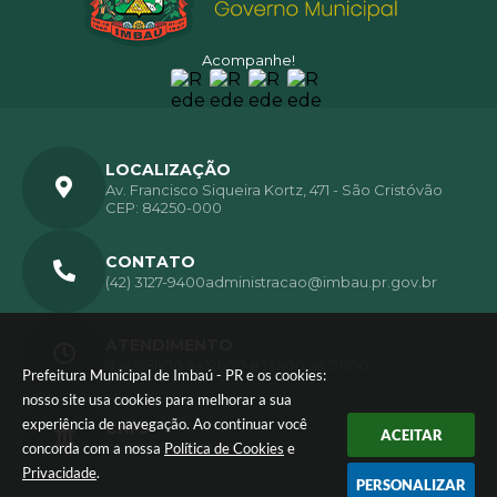
Acompanhe!
LOCALIZAÇÃO
Av. Francisco Siqueira Kortz, 471 - São Cristóvão
CEP: 84250-000
CONTATO
(42) 3127-9400
administracao@imbau.pr.gov.br
ATENDIMENTO
das 08h00 ás 12h00 e 13h00 ás 17h00.
Prefeitura Municipal de Imbaú - PR e os cookies:
nosso site usa cookies para melhorar a sua
experiência de navegação. Ao continuar você
CNPJ
ACEITAR
01.613.770/0001-72
concorda com a nossa
Política de Cookies
e
Privacidade
.
PERSONALIZAR