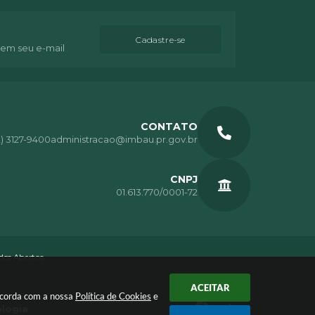
Cadastre-se
 em seu e-mail
CONTATO
2) 3127-9400
administracao@imbau.pr.gov.br
CNPJ
01.613.770/0001-72
os Abertos
ACEITAR
oncorda com a nossa
Política de Cookies
e
ologia