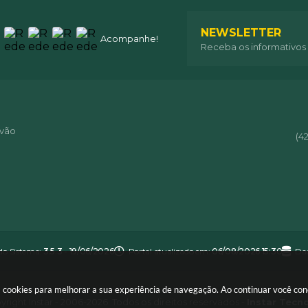
NEWSLETTER
Acompanhe!
Receba os informativos
óvão
(4
do Sistema:
3.5.3 - 19/06/2026
Portal atualizado em:
06/08/2026 15:30
Dad
usa cookies para melhorar a sua experiência de navegação. Ao continuar você c
right Instar - 2006-2026. Todos os direitos reservados -
Instar Tecn