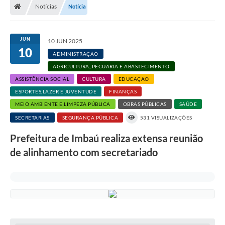
Notícias
Notícia
JUN
10 JUN 2025
10
ADMINISTRAÇÃO
AGRICULTURA, PECUÁRIA E ABASTECIMENTO
ASSISTÊNCIA SOCIAL
CULTURA
EDUCAÇÃO
ESPORTES,LAZER E JUVENTUDE
FINANÇAS
MEIO AMBIENTE E LIMPEZA PÚBLICA
OBRAS PÚBLICAS
SAÚDE
SECRETARIAS
SEGURANÇA PÚBLICA
531 VISUALIZAÇÕES
Prefeitura de Imbaú realiza extensa reunião
de alinhamento com secretariado