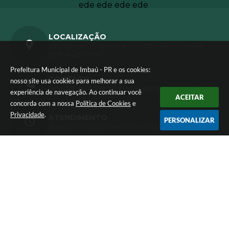
LOCALIZAÇÃO
Av. Francisco Siqueira Kortz, 471 - São Cristóvão
CEP: 84250-000
Prefeitura Municipal de Imbaú - PR e os cookies:
CONTATO
nosso site usa cookies para melhorar a sua
(42) 3127-9400
administracao@imbau.pr.gov.br
experiência de navegação. Ao continuar você
ACEITAR
concorda com a nossa
Política de Cookies
e
Privacidade
.
ATENDIMENTO
PERSONALIZAR
das 08h00 ás 12h00 e 13h00 ás 17h00.
CNPJ
01.613.770/0001-72
Versão do Sistema:
3.5.3 - 19/06/2026
Portal atualizado em:
05/08/2026 15:59
Dados Abertos