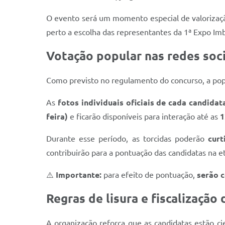
O evento será um momento especial de valorização
perto a escolha das representantes da 1ª Expo I
Votação popular nas redes socia
Como previsto no regulamento do concurso, a popul
As
fotos individuais oficiais de cada candidat
feira)
e ficarão disponíveis para interação até as
1
Durante esse período, as torcidas poderão
curt
contribuirão para a pontuação das candidatas na 
⚠️
Importante:
para efeito de pontuação,
serão c
Regras de lisura e fiscalização
A organização reforça que as candidatas estão c