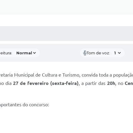
 MÍDIAS
RECEBA NOTÍCIAS
eitura:
Tom de voz:
etaria Municipal de Cultura e Turismo, convida toda a população
 no dia
27 de fevereiro (sexta-feira)
, a partir das
20h
, no
Cen
portantes do concurso: