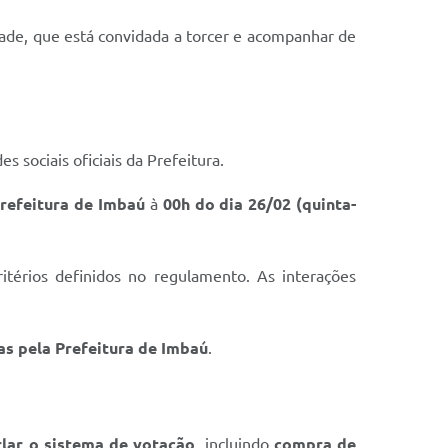
dade, que está convidada a torcer e acompanhar de
sociais oficiais da Prefeitura.
Prefeitura de Imbaú
à
00h do dia 26/02 (quinta-
itérios definidos no regulamento. As interações
as pela Prefeitura de Imbaú
.
rlar o sistema de votação
, incluindo
compra de