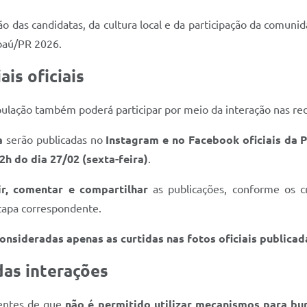
 das candidatas, da cultura local e da participação da comuni
mbaú/PR 2026.
is oficiais
ação também poderá participar por meio da interação nas redes 
a
serão publicadas no
Instagram e no Facebook oficiais da 
2h do dia 27/02 (sexta-feira)
.
ir, comentar e compartilhar
as publicações, conforme os cr
etapa correspondente.
onsideradas apenas as curtidas nas fotos oficiais publicad
 das interações
ientes de que
não é permitido utilizar mecanismos para bu