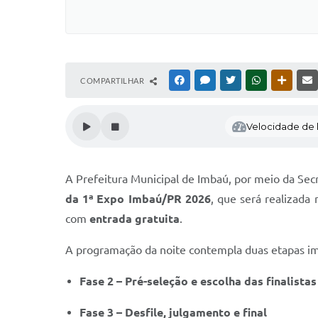
COMPARTILHAR
FACEBOOK
MESSENGER
TWITTER
WHATSAPP
OUTRAS
Velocidade de l
A Prefeitura Municipal de Imbaú, por meio da Secr
da 1ª Expo Imbaú/PR 2026
, que será realizada
com
entrada gratuita
.
A programação da noite contempla duas etapas im
Fase 2 – Pré-seleção e escolha das finalistas
Fase 3 – Desfile, julgamento e final