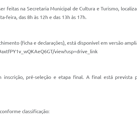
 feitas na Secretaria Municipal de Cultura e Turismo, localizad
-feira, das 8h às 12h e das 13h às 17h.
mento (ficha e declarações), está disponível em versão amplia
jc9axtfPY1v_wQKAeQ6GT/view?usp=drive_link
nscrição, pré-seleção e etapa final. A final está prevista 
onforme classificação: