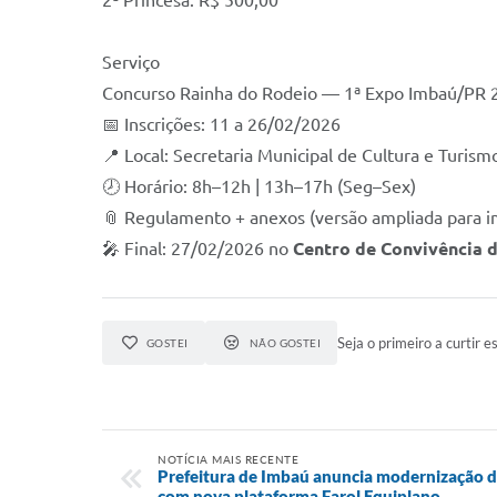
2ª Princesa: R$ 500,00
Serviço
Concurso Rainha do Rodeio — 1ª Expo Imbaú/PR 
📅 Inscrições: 11 a 26/02/2026
📍 Local: Secretaria Municipal de Cultura e Turis
🕗 Horário: 8h–12h | 13h–17h (Seg–Sex)
📎 Regulamento + anexos (versão ampliada para im
🎤 Final: 27/02/2026 no
Centro de Convivência d
Seja o primeiro a curtir es
GOSTEI
NÃO GOSTEI
NOTÍCIA MAIS RECENTE
Prefeitura de Imbaú anuncia modernização d
com nova plataforma Farol Equiplano