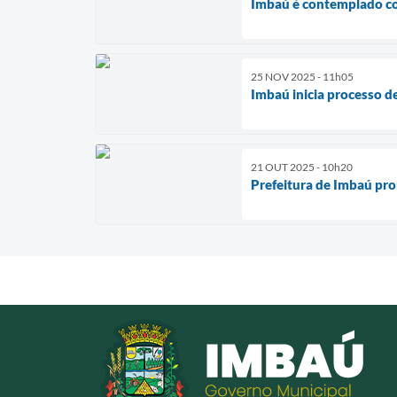
Imbaú é contemplado co
25 NOV 2025 - 11h05
Imbaú inicia processo d
21 OUT 2025 - 10h20
Prefeitura de Imbaú pror