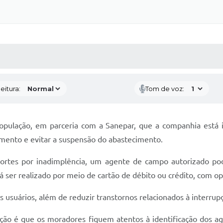
 MÍDIAS
RECEBA NOTÍCIAS
eitura:
Tom de voz:
população, em parceria com a Sanepar, que a companhia est
gamento e evitar a suspensão do abastecimento.
e cortes por inadimplência, um agente de campo autorizado pod
 ser realizado por meio de cartão de débito ou crédito, com o
usuários, além de reduzir transtornos relacionados à interrup
tação é que os moradores fiquem atentos à identificação dos a