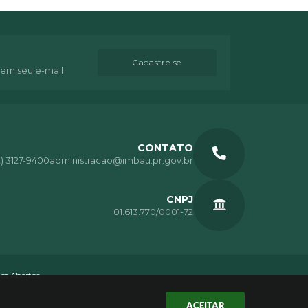
Cadastre-se
 em seu e-mail
CONTATO
2) 3127-9400
administracao@imbau.pr.gov.br
CNPJ
01.613.770/0001-72
os Abertos
ACEITAR