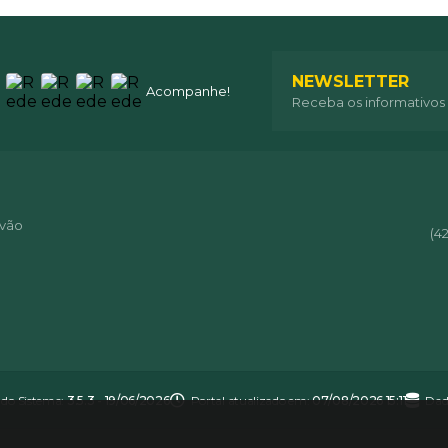
NEWSLETTER
Acompanhe!
Receba os informativos
óvão
(4
 do Sistema:
3.5.3 - 19/06/2026
Portal atualizado em:
07/08/2026 15:11
Dad