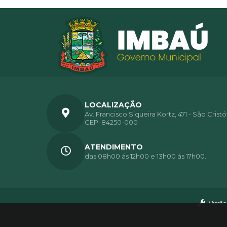
LOCALIZAÇÃO
Av. Francisco Siqueira Kortz, 471 - São Crist
CEP: 84250-000
ATENDIMENTO
das 08h00 ás 12h00 e 13h00 ás 17h00.
Versão