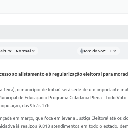
 MÍDIAS
RECEBA NOTÍCIAS
eitura:
Tom de voz:
 acesso ao alistamento e à regularização eleitoral para mora
a-feira), o município de Imbaú será sede de um importante muti
 Municipal de Educação o Programa Cidadania Plena - Todo Voto
à população, das 9h às 17h.
nçada em março, que foca em levar a Justiça Eleitoral até os c
a iniciativa já realizou 9.818 atendimentos em todo o estado, 