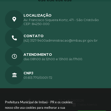
LOCALIZAÇÃO
Av. Francisco Siqueira Kortz, 471 - São Cristóvão
CEP: 84250-000
CONTATO
(42) 3127-9400
administracao@imbau.pr.gov.br
ATENDIMENTO
das 08h00 ás 12h00 e 13h00 ás 17h00.
CNPJ
01.613.770/0001-72
Versão do Sistema:
3.5.3 - 19/06/2026
Prefeitura Municipal de Imbaú - PR e os cookies:
Portal atualizado em:
07/08/2026 15:11
Dados Abertos
nosso site usa cookies para melhorar a sua