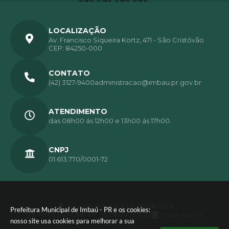
LOCALIZAÇÃO
Av. Francisco Siqueira Kortz, 471 - São Cristóvão
CEP: 84250-000
CONTATO
(42) 3127-9400
administracao@imbau.pr.gov.br
ATENDIMENTO
das 08h00 ás 12h00 e 13h00 ás 17h00.
CNPJ
01.613.770/0001-72
Versão do Sistema:
3.5.3 - 19/06/2026
Prefeitura Municipal de Imbaú - PR e os cookies:
Portal atualizado em:
06/08/2026 15:30
Dados Abertos
nosso site usa cookies para melhorar a sua