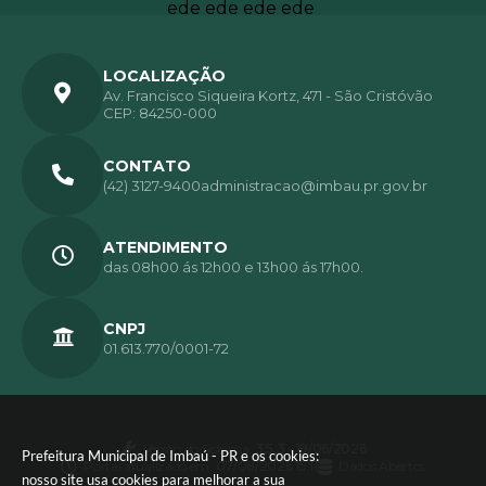
LOCALIZAÇÃO
Av. Francisco Siqueira Kortz, 471 - São Cristóvão
CEP: 84250-000
CONTATO
(42) 3127-9400
administracao@imbau.pr.gov.br
ATENDIMENTO
das 08h00 ás 12h00 e 13h00 ás 17h00.
CNPJ
01.613.770/0001-72
Versão do Sistema:
3.5.3 - 19/06/2026
Prefeitura Municipal de Imbaú - PR e os cookies:
Portal atualizado em:
07/08/2026 15:11
Dados Abertos
nosso site usa cookies para melhorar a sua