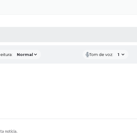
 MÍDIAS
RECEBA NOTÍCIAS
eitura:
Tom de voz:
ta notícia.