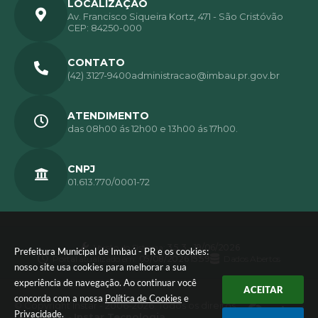
LOCALIZAÇÃO
Av. Francisco Siqueira Kortz, 471 - São Cristóvão
CEP: 84250-000
CONTATO
(42) 3127-9400
administracao@imbau.pr.gov.br
ATENDIMENTO
das 08h00 ás 12h00 e 13h00 ás 17h00.
CNPJ
01.613.770/0001-72
Versão do Sistema:
3.5.3 - 19/06/2026
Prefeitura Municipal de Imbaú - PR e os cookies:
Portal atualizado em:
05/08/2026 15:59
Dados Abertos
nosso site usa cookies para melhorar a sua
experiência de navegação. Ao continuar você
ACEITAR
concorda com a nossa
Política de Cookies
e
© Copyright Instar - 2006-2026. Todos os direitos
Privacidade
.
reservados -
Instar Tecnologia