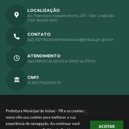
LOCALIZAÇÃO
Av. Francisco Siqueira Kortz, 471 - São Cristóvão
CEP: 84250-000
CONTATO
(42) 3127-9400
administracao@imbau.pr.gov.br
ATENDIMENTO
das 08h00 ás 12h00 e 13h00 ás 17h00.
CNPJ
01.613.770/0001-72
Versão do Sistema:
3.5.3 - 19/06/2026
Prefeitura Municipal de Imbaú - PR e os cookies:
Portal atualizado em:
07/08/2026 15:11
Dados Abertos
nosso site usa cookies para melhorar a sua
experiência de navegação. Ao continuar você
ACEITAR