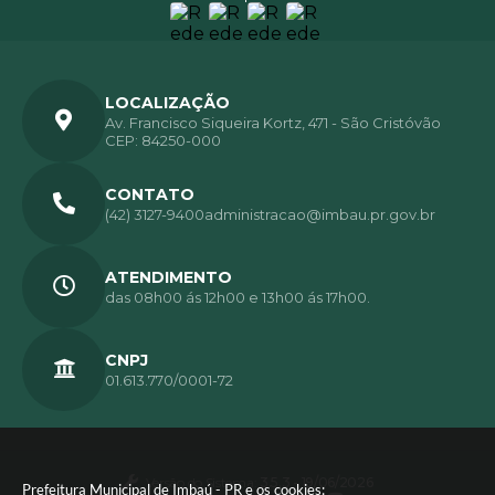
LOCALIZAÇÃO
Av. Francisco Siqueira Kortz, 471 - São Cristóvão
CEP: 84250-000
CONTATO
(42) 3127-9400
administracao@imbau.pr.gov.br
ATENDIMENTO
das 08h00 ás 12h00 e 13h00 ás 17h00.
CNPJ
01.613.770/0001-72
Versão do Sistema:
3.5.3 - 19/06/2026
Prefeitura Municipal de Imbaú - PR e os cookies: