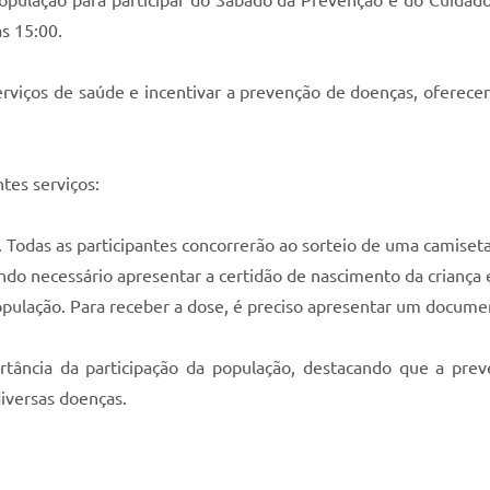
população para participar do Sábado da Prevenção e do Cuidado
s 15:00.
erviços de saúde e incentivar a prevenção de doenças, ofere
tes serviços:
 Todas as participantes concorrerão ao sorteio de uma camiset
do necessário apresentar a certidão de nascimento da criança e
população. Para receber a dose, é preciso apresentar um documen
rtância da participação da população, destacando que a pr
iversas doenças.