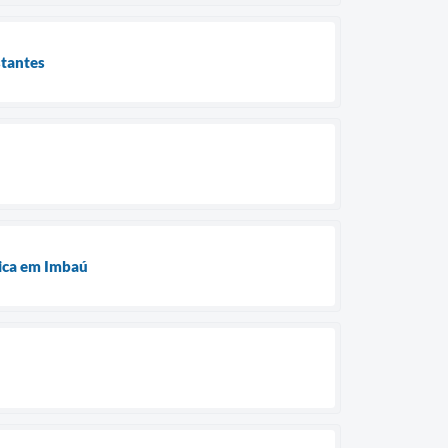
stantes
ú
tica em Imbaú