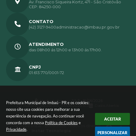
Av. Francisco Siqueira Kortz, 471 - São Cristóvão
CEP: 84250-000
CONTATO
(42) 3127-9400
administracao@imbau.pr.gov.br
ATENDIMENTO
das 08h00 ás 12h00 e 13h00 ás 17h00.
CNPJ
01.613.770/0001-72
Versão do Sistema:
3.5.3 - 19/06/2026
Prefeitura Municipal de Imbaú - PR e os cookies:
Portal atualizado em:
07/08/2026 15:11
Dados Abertos
nosso site usa cookies para melhorar a sua
experiência de navegação. Ao continuar você
ACEITAR
concorda com a nossa
Política de Cookies
e
© Copyright Instar - 2006-2026. Todos os direitos
Privacidade
.
reservados -
Instar Tecnologia
PERSONALIZAR