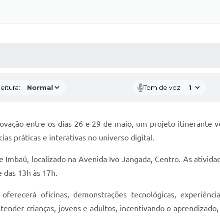
 MÍDIAS
RECEBA NOTÍCIAS
eitura:
Tom de voz:
ovação entre os dias 26 e 29 de maio, um projeto itinerante 
s práticas e interativas no universo digital.
 Imbaú, localizado na Avenida Ivo Jangada, Centro. As ativida
 das 13h às 17h.
ferecerá oficinas, demonstrações tecnológicas, experiências
atender crianças, jovens e adultos, incentivando o aprendizado