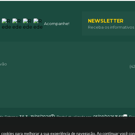
NEWSLETTER
Acompanhe!
Receba os informativos
óvão
(4
 do Sistema:
3.5.3 - 19/06/2026
Portal atualizado em:
05/08/2026 15:59
Dad
usa cookies para melhorar a sua experiência de navegação. Ao continuar você c