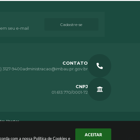
Cadastre-se
 em seu e-mail
CONTATO
2) 3127-9400
administracao@imbau.pr.gov.br
CNPJ
01.613.770/0001-72
os Abertos
ACEITAR
oncorda com a nossa
Política de Cookies
e