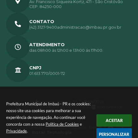
Av. Francisco Siqueira Kortz, 471 - São Cristóvão
CEP: 84250-000
CONTATO
(42) 3127-9400
administracao@imbau.pr.gov.br
ATENDIMENTO
das 08h00 ás 12h00 e 13h00 ás 17h00.
CNPJ
01.613.770/0001-72
Versão do Sistema:
3.5.3 - 19/06/2026
Prefeitura Municipal de Imbaú - PR e os cookies:
Portal atualizado em:
06/08/2026 15:30
Dados Abertos
nosso site usa cookies para melhorar a sua
experiência de navegação. Ao continuar você
ACEITAR
concorda com a nossa
Política de Cookies
e
© Copyright Instar - 2006-2026. Todos os direitos
Privacidade
.
reservados -
Instar Tecnologia
PERSONALIZAR