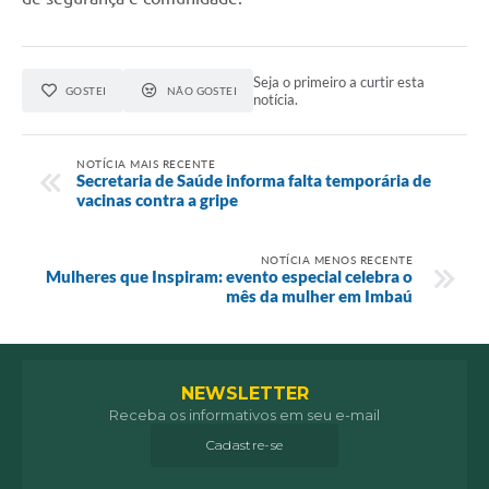
Seja o primeiro a curtir esta
GOSTEI
NÃO GOSTEI
notícia.
NOTÍCIA MAIS RECENTE
Secretaria de Saúde informa falta temporária de
vacinas contra a gripe
NOTÍCIA MENOS RECENTE
Mulheres que Inspiram: evento especial celebra o
mês da mulher em Imbaú
NEWSLETTER
Receba os informativos em seu e-mail
Cadastre-se