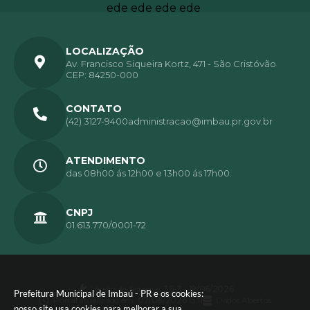
LOCALIZAÇÃO
Av. Francisco Siqueira Kortz, 471 - São Cristóvão
CEP: 84250-000
CONTATO
(42) 3127-9400
administracao@imbau.pr.gov.br
ATENDIMENTO
das 08h00 ás 12h00 e 13h00 ás 17h00.
CNPJ
01.613.770/0001-72
Versão do Sistema:
3.5.3 - 19/06/2026
Prefeitura Municipal de Imbaú - PR e os cookies:
Portal atualizado em:
07/08/2026 15:11
Dados Abertos
nosso site usa cookies para melhorar a sua