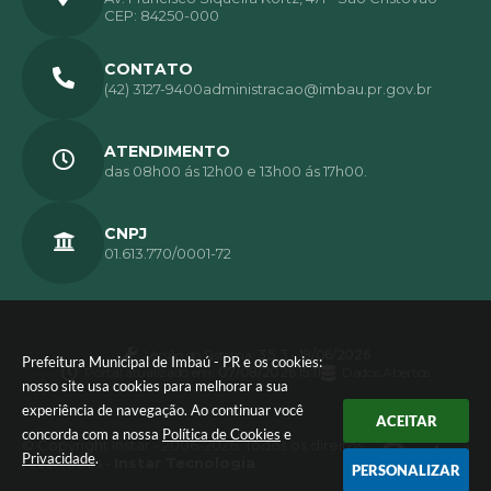
CEP: 84250-000
CONTATO
(42) 3127-9400
administracao@imbau.pr.gov.br
ATENDIMENTO
das 08h00 ás 12h00 e 13h00 ás 17h00.
CNPJ
01.613.770/0001-72
Versão do Sistema:
3.5.3 - 19/06/2026
Prefeitura Municipal de Imbaú - PR e os cookies:
Portal atualizado em:
07/08/2026 15:11
Dados Abertos
nosso site usa cookies para melhorar a sua
experiência de navegação. Ao continuar você
ACEITAR
concorda com a nossa
Política de Cookies
e
© Copyright Instar - 2006-2026. Todos os direitos
Privacidade
.
reservados -
Instar Tecnologia
PERSONALIZAR