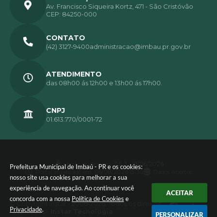
Av. Francisco Siqueira Kortz, 471 - São Cristóvão
CEP: 84250-000
CONTATO
(42) 3127-9400
administracao@imbau.pr.gov.br
ATENDIMENTO
das 08h00 ás 12h00 e 13h00 ás 17h00.
CNPJ
01.613.770/0001-72
Versão do Sistema:
3.5.3 - 19/06/2026
Prefeitura Municipal de Imbaú - PR e os cookies:
Portal atualizado em:
06/08/2026 15:30
Dados Abertos
nosso site usa cookies para melhorar a sua
experiência de navegação. Ao continuar você
ACEITAR
concorda com a nossa
Política de Cookies
e
© Copyright Instar - 2006-2026. Todos os direitos
Privacidade
.
reservados -
Instar Tecnologia
PERSONALIZAR