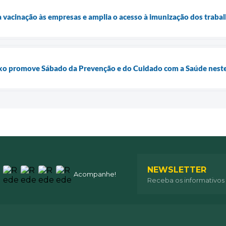
a vacinação às empresas e amplia o acesso à imunização dos traba
o promove Sábado da Prevenção e do Cuidado com a Saúde neste 
NEWSLETTER
Acompanhe!
Receba os informativos