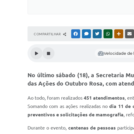
COMPARTILHAR
FACEBOOK
MESSENGER
TWITTER
WHATSAPP
OUTRAS
Velocidade de l
No último sábado (18), a Secretaria M
das Ações do Outubro Rosa
, com atend
Ao todo, foram realizados
451 atendimentos
, en
Somando com as ações realizadas no
dia 11 de 
preventivos e solicitações de mamografia
, re
Durante o evento,
centenas de pessoas
particip