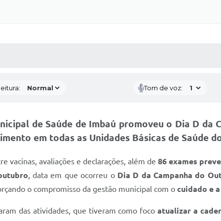
 MÍDIAS
RECEBA NOTÍCIAS
eitura:
Tom de voz:
unicipal de Saúde de Imbaú promoveu o
Dia D da 
imento em todas as Unidades Básicas de Saúde do
tre vacinas, avaliações e declarações, além de
86 exames preve
outubro
, data em que ocorreu o
Dia D da Campanha do Ou
forçando o compromisso da gestão municipal com o
cuidado e a
aram das atividades, que tiveram como foco
atualizar a cade