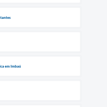
stantes
ú
tica em Imbaú