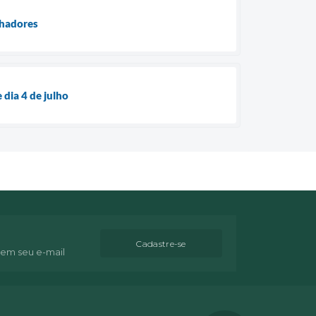
lhadores
dia 4 de julho
Cadastre-se
 em seu e-mail