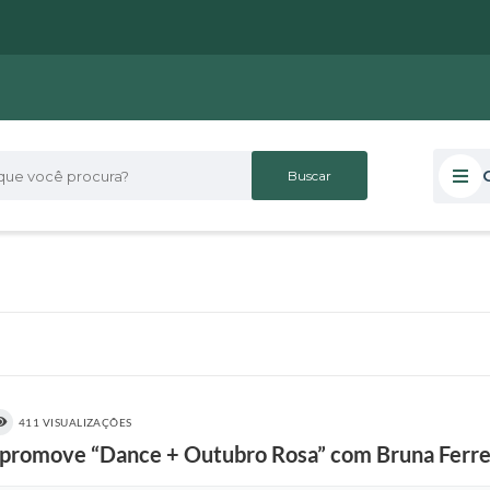
 você procura?
411 VISUALIZAÇÕES
e promove “Dance + Outubro Rosa” com Bruna Ferre