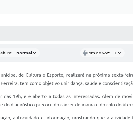
 MÍDIAS
RECEBA NOTÍCIAS
eitura:
Tom de voz:
unicipal de Cultura e Esporte, realizará na próxima sexta-fei
a Ferreira, tem como objetivo unir dança, saúde e conscientiza
tir das 19h, e é aberto a todas as interessadas. Além de mo
ão e do diagnóstico precoce do câncer de mama e do colo do úter
ão, autocuidado e informação, mostrando que a atividade fí