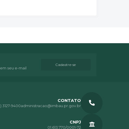
Cadastre-se
 em seu e-mail
CONTATO
2) 3127-9400
administracao@imbau.pr.gov.br
CNPJ
01.613.770/0001-72