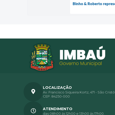
Binho & Roberto repres
LOCALIZAÇÃO
Av. Francisco Siqueira Kortz, 471 - São Crist
CEP: 84250-000
ATENDIMENTO
das 08h00 ás 12h00 e 13h00 ás 17h00.