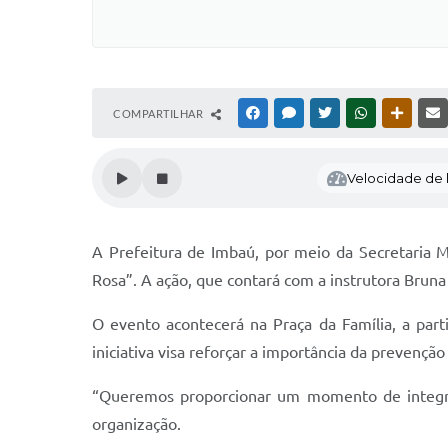
COMPARTILHAR
FACEBOOK
MESSENGER
TWITTER
WHATSAPP
OUTRAS
Velocidade de l
A Prefeitura de Imbaú, por meio da Secretaria M
Rosa”. A ação, que contará com a instrutora Brun
O evento acontecerá na Praça da Família, a par
iniciativa visa reforçar a importância da prevenç
“Queremos proporcionar um momento de integraç
organização.