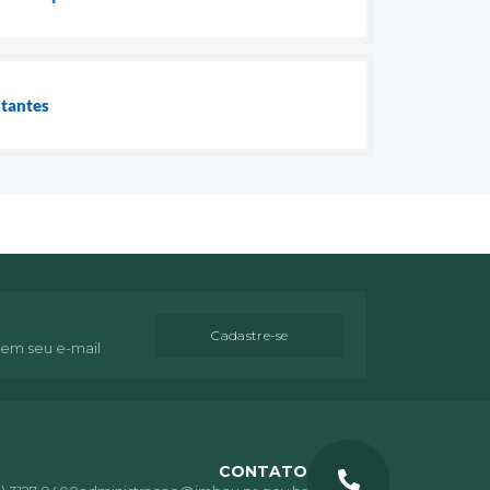
stantes
Cadastre-se
 em seu e-mail
CONTATO