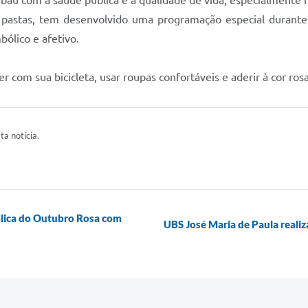
baú com a saúde pública e a qualidade de vida, especialmente n
 pastas, tem desenvolvido uma programação especial durant
bólico e afetivo.
r com sua bicicleta, usar roupas confortáveis e aderir à cor ro
ta notícia.
ólica do Outubro Rosa com
UBS José Maria de Paula reali