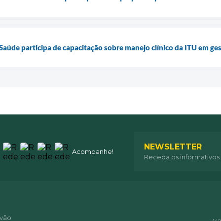
 Saúde participa de capacitação sobre manejo clínico da ITU em ge
NEWSLETTER
Acompanhe!
Receba os informativos
óvão