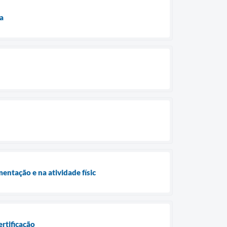
a
entação e na atividade físic
rtificação