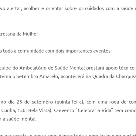
o alertar, acolher e orientar sobre os cuidados com a saúde 
retaria da Mulher
ra toda a comunidade com dois importantes eventos:
 equipe do Ambulatório de Saúde Mental prestará apoio técnic
o tema o Setembro Amarelo, acontecerá na Quadra da Charquea
e no dia 25 de setembro (quinta-feira), com uma roda de co
 Cunha, 150, Bela Vista). O evento "Celebrar a Vida" tem co
m a saúde mental.
es nas escolas e agora convidamos toda a população para part