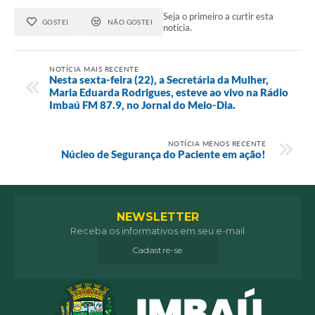
Seja o primeiro a curtir esta
GOSTEI
NÃO GOSTEI
notícia.
NOTÍCIA MAIS RECENTE
Nesta sexta-feira (22), a Secretária da Mulher,
Maria Eduarda Rodrigues, esteve ao vivo na Rádio
Imbaú FM 87.9, no Jornal do Meio-Dia.
NOTÍCIA MENOS RECENTE
Núcleo de Segurança do Paciente em ação!
NEWSLETTER
Receba os informativos em seu e-mail
Cadastre-se