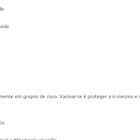
de
aúde
almente em grupos de risco. Vacinar-se é proteger a si mesmo 
to.