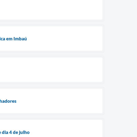
ú
tica em Imbaú
lhadores
dia 4 de julho