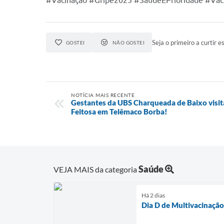
#Vacinação #Gripe2025 #SaúdeÉPrioridade #Vac
Seja o primeiro a curtir es
GOSTEI
NÃO GOSTEI
NOTÍCIA MAIS RECENTE
Gestantes da UBS Charqueada de Baixo visit
Feitosa em Telêmaco Borba!
Saúde
VEJA MAIS da categoria
Há 2 dias
Dia D de Multivacinaçã