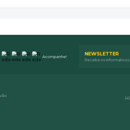
NEWSLETTER
Acompanhe!
Receba os informativos
óvão
(4