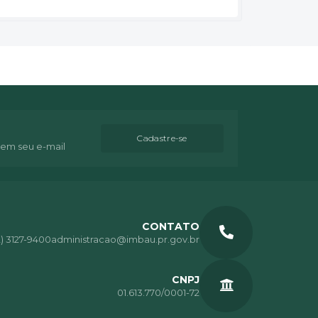
Cadastre-se
 em seu e-mail
CONTATO
2) 3127-9400
administracao@imbau.pr.gov.br
CNPJ
01.613.770/0001-72