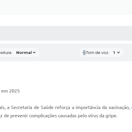
 MÍDIAS
RECEBA NOTÍCIAS
eitura:
Tom de voz:
a em 2025
 a Secretaria de Saúde reforça a importância da vacinação, e
az de prevenir complicações causadas pelo vírus da gripe.