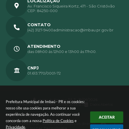
LOCALIZAÇÃO
Av. Francisco Siqueira Kortz, 471 - São Cristóvão
CEP: 84250-000
CONTATO
(42) 3127-9400
administracao@imbau.pr.gov.br
ATENDIMENTO
das 08h00 ás 12h00 e 13h00 ás 17h00.
CNPJ
01.613.770/0001-72
Versão do Sistema:
3.5.3 - 19/06/2026
Prefeitura Municipal de Imbaú - PR e os cookies:
Portal atualizado em:
07/08/2026 15:11
Dados Abertos
nosso site usa cookies para melhorar a sua
experiência de navegação. Ao continuar você
ACEITAR
concorda com a nossa
Política de Cookies
e
© Copyright Instar - 2006-2026. Todos os direitos
Privacidade
.
reservados -
Instar Tecnologia