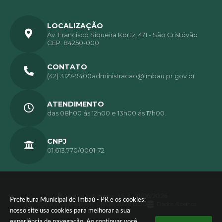
LOCALIZAÇÃO
Av. Francisco Siqueira Kortz, 471 - São Cristóvão
CEP: 84250-000
CONTATO
(42) 3127-9400
administracao@imbau.pr.gov.br
ATENDIMENTO
das 08h00 ás 12h00 e 13h00 ás 17h00.
CNPJ
01.613.770/0001-72
Versão do Sistema:
3.5.3 - 19/06/2026
Prefeitura Municipal de Imbaú - PR e os cookies:
Portal atualizado em:
06/08/2026 15:30
Dados Abertos
nosso site usa cookies para melhorar a sua
experiência de navegação. Ao continuar você