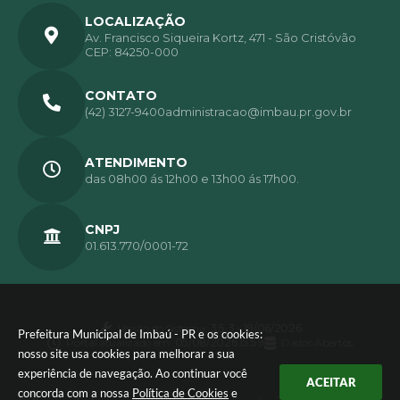
LOCALIZAÇÃO
Av. Francisco Siqueira Kortz, 471 - São Cristóvão
CEP: 84250-000
CONTATO
(42) 3127-9400
administracao@imbau.pr.gov.br
ATENDIMENTO
das 08h00 ás 12h00 e 13h00 ás 17h00.
CNPJ
01.613.770/0001-72
Versão do Sistema:
3.5.3 - 19/06/2026
Prefeitura Municipal de Imbaú - PR e os cookies:
Portal atualizado em:
05/08/2026 15:59
Dados Abertos
nosso site usa cookies para melhorar a sua
experiência de navegação. Ao continuar você
ACEITAR
concorda com a nossa
Política de Cookies
e