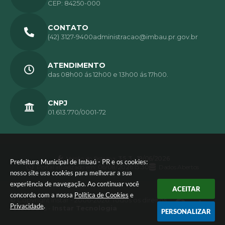
CEP: 84250-000
CONTATO
(42) 3127-9400
administracao@imbau.pr.gov.br
ATENDIMENTO
das 08h00 ás 12h00 e 13h00 ás 17h00.
CNPJ
01.613.770/0001-72
Versão do Sistema:
3.5.3 - 19/06/2026
Prefeitura Municipal de Imbaú - PR e os cookies:
Portal atualizado em:
06/08/2026 15:30
Dados Abertos
nosso site usa cookies para melhorar a sua
experiência de navegação. Ao continuar você
ACEITAR
concorda com a nossa
Política de Cookies
e
© Copyright Instar - 2006-2026. Todos os direitos
Privacidade
.
reservados -
Instar Tecnologia
PERSONALIZAR