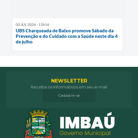
02 JUL 2026 - 11h16
UBS Charqueada de Baixo promove Sábado da
Prevenção e do Cuidado com a Saúde neste dia 4
de julho
NEWSLETTER
Receba os informativos em seu e-mail
Cadastre-se