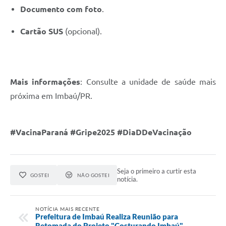
Documento com foto
.
Cartão SUS
(opcional).
Mais informações
: Consulte a unidade de saúde mais
próxima em Imbaú/PR.
#VacinaParaná #Gripe2025 #DiaDDeVacinação
Seja o primeiro a curtir esta
GOSTEI
NÃO GOSTEI
notícia.
NOTÍCIA MAIS RECENTE
Prefeitura de Imbaú Realiza Reunião para
Retomada do Projeto "Costurando Imbaú"