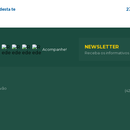
desta te
2
NEWSLETTER
Acompanhe!
Receba os informativos
óvão
(4