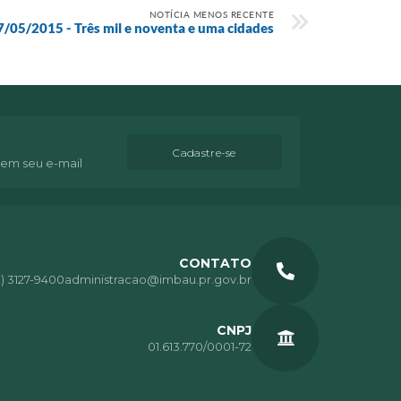
NOTÍCIA MENOS RECENTE
7/05/2015 - Três mil e noventa e uma cidades
Cadastre-se
 em seu e-mail
CONTATO
2) 3127-9400
administracao@imbau.pr.gov.br
CNPJ
01.613.770/0001-72