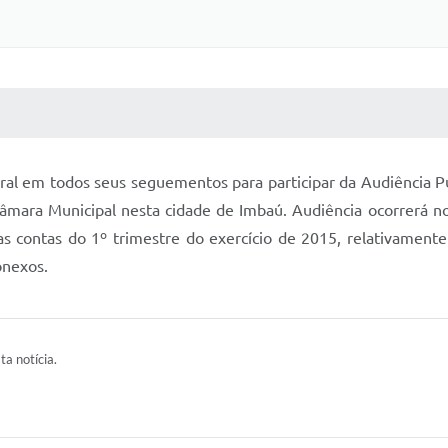
 MÍDIAS
RECEBA NOTÍCIAS
ral em todos seus seguementos para participar da Audiência 
âmara Municipal nesta cidade de Imbaú. Audiência ocorrerá no 
s contas do 1º trimestre do exercício de 2015, relativament
onexos.
ta notícia.