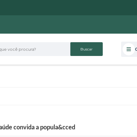
 você procura?
Saúde convida a popula&cced