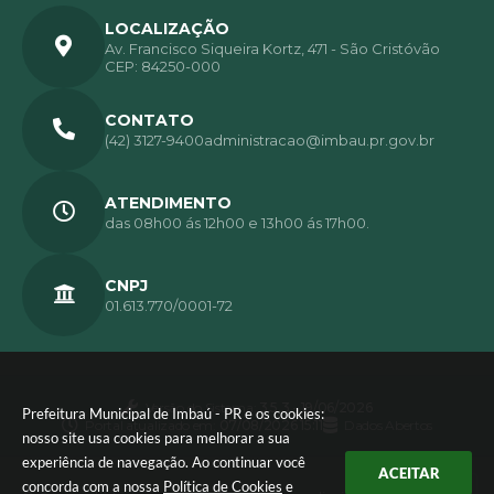
LOCALIZAÇÃO
Av. Francisco Siqueira Kortz, 471 - São Cristóvão
CEP: 84250-000
CONTATO
(42) 3127-9400
administracao@imbau.pr.gov.br
ATENDIMENTO
das 08h00 ás 12h00 e 13h00 ás 17h00.
CNPJ
01.613.770/0001-72
Versão do Sistema:
3.5.3 - 19/06/2026
Prefeitura Municipal de Imbaú - PR e os cookies:
Portal atualizado em:
07/08/2026 15:11
Dados Abertos
nosso site usa cookies para melhorar a sua
experiência de navegação. Ao continuar você
ACEITAR
concorda com a nossa
Política de Cookies
e