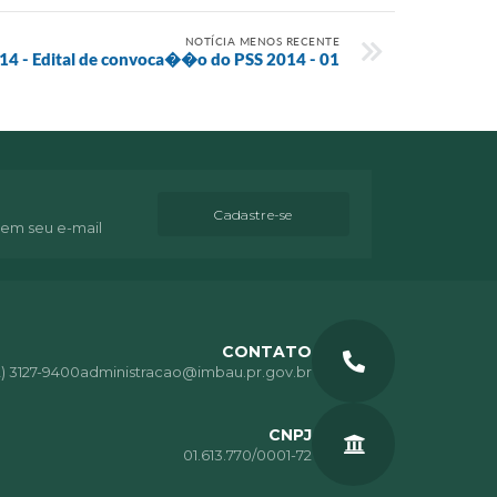
NOTÍCIA MENOS RECENTE
14 - Edital de convoca��o do PSS 2014 - 01
Cadastre-se
 em seu e-mail
CONTATO
2) 3127-9400
administracao@imbau.pr.gov.br
CNPJ
01.613.770/0001-72