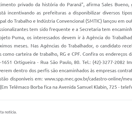
timento privado da história do Paraná”, afirma Sales Buen
á incentivando as prefeituras a disponibilizar diversos tip
pal do Trabalho e Indústria Convencional (SMTIC) lançou em ou
fissionalizantes tem sido frequente e a Secretaria tem encamin
rojeto Puma, os interessados devem ir à Agência do Trabalhad
ximos meses. Nas Agências do Trabalhador, o candidato rec
s como carteira de trabalho, RG e CPF. Confira os endereços d
-1651 Ortigueira - Rua São Paulo, 80. Tel.: (42)-3277-2082 Im
verem dentro dos perfis são encaminhados às empresas contrata
estão disponíveis em: www.spp.mec.gov.br/cadastro-online/me
) (Em Telêmaco Borba fica na Avenida Samuel Klabin, 725 - tele
ta notícia.