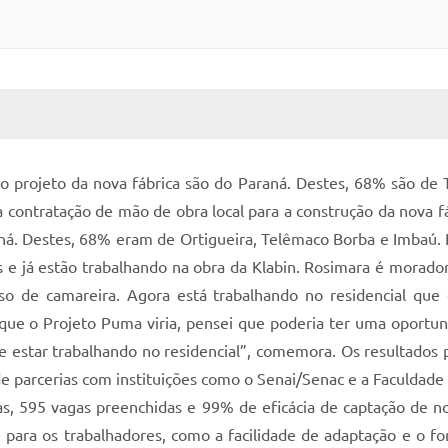
 MÍDIAS
RECEBA NOTÍCIAS
 o projeto da nova fábrica são do Paraná. Destes, 68% são de
a contratação de mão de obra local para a construção da nova 
ná. Destes, 68% eram de Ortigueira, Telêmaco Borba e Imbaú.
e já estão trabalhando na obra da Klabin. Rosimara é moradora
so de camareira. Agora está trabalhando no residencial que 
 que o Projeto Puma viria, pensei que poderia ter uma oportu
o e estar trabalhando no residencial”, comemora. Os resultados
 de parcerias com instituições como o Senai/Senac e a Faculdad
s, 595 vagas preenchidas e 99% de eficácia de captação de nov
 para os trabalhadores, como a facilidade de adaptação e o fo