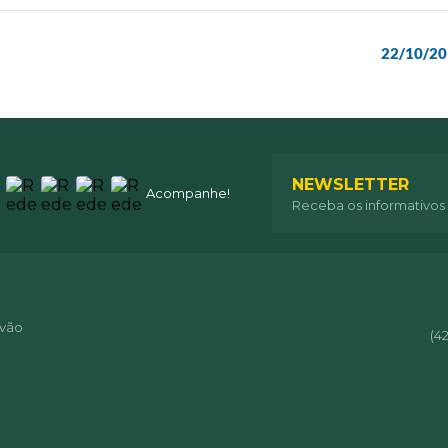
22/10/20
NEWSLETTER
Acompanhe!
Receba os informativos
óvão
(4