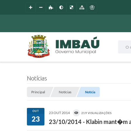
O que
Notícias
Principal
Notícias
Notícia
OUT
23 OUT 2014
219 VISUALIZAÇÕES
23
23/10/2014 - Klabin mant�m al