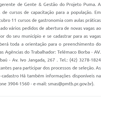
o, gerente de Gente & Gestão do Projeto Puma. A
os de cursos de capacitação para a população. Em
tubro 11 cursos de gastronomia com aulas práticas
hado vários pedidos de abertura de novas vagas ao
or do seu município e se cadastrar para as vagas
eberá toda a orientação para o preenchimento do
as Agências do Trabalhador: Telêmaco Borba - AV.
baú - Av. Ivo Jangada, 267 . Tel.: (42) 3278-1824
ntes para participar dos processos de seleção. As
u-cadastro Há também informações disponíveis na
fone 3904-1560 - e-mail: smas@pmtb.pr.gov.br).