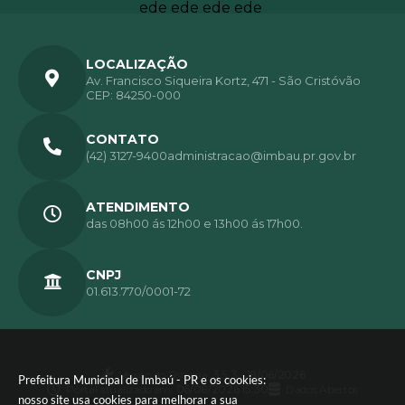
LOCALIZAÇÃO
Av. Francisco Siqueira Kortz, 471 - São Cristóvão
CEP: 84250-000
CONTATO
(42) 3127-9400
administracao@imbau.pr.gov.br
ATENDIMENTO
das 08h00 ás 12h00 e 13h00 ás 17h00.
CNPJ
01.613.770/0001-72
Versão do Sistema:
3.5.3 - 19/06/2026
Prefeitura Municipal de Imbaú - PR e os cookies:
Portal atualizado em:
06/08/2026 15:30
Dados Abertos
nosso site usa cookies para melhorar a sua