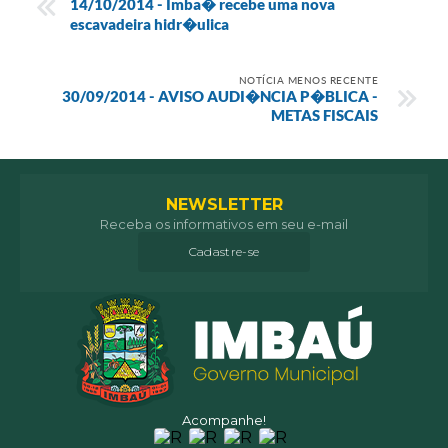
14/10/2014 - Imba� recebe uma nova
escavadeira hidr�ulica
NOTÍCIA MENOS RECENTE
30/09/2014 - AVISO AUDI�NCIA P�BLICA -
METAS FISCAIS
NEWSLETTER
Receba os informativos em seu e-mail
Cadastre-se
Acompanhe!