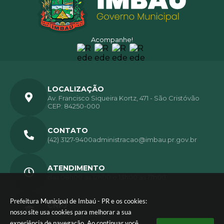
Acompanhe!
LOCALIZAÇÃO
Av. Francisco Siqueira Kortz, 471 - São Cristóvão
CEP: 84250-000
CONTATO
(42) 3127-9400
administracao@imbau.pr.gov.br
ATENDIMENTO
das 08h00 ás 12h00 e 13h00 ás 17h00.
Prefeitura Municipal de Imbaú - PR e os cookies:
CNPJ
nosso site usa cookies para melhorar a sua
01.613.770/0001-72
experiência de navegação. Ao continuar você