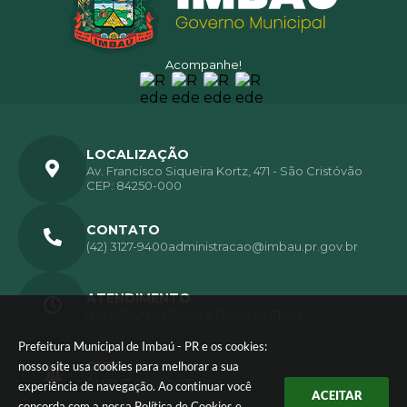
Acompanhe!
LOCALIZAÇÃO
Av. Francisco Siqueira Kortz, 471 - São Cristóvão
CEP: 84250-000
CONTATO
(42) 3127-9400
administracao@imbau.pr.gov.br
ATENDIMENTO
das 08h00 ás 12h00 e 13h00 ás 17h00.
Prefeitura Municipal de Imbaú - PR e os cookies:
CNPJ
nosso site usa cookies para melhorar a sua
01.613.770/0001-72
experiência de navegação. Ao continuar você
ACEITAR
concorda com a nossa
Política de Cookies
e