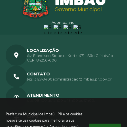
Acompanhe!
LOCALIZAÇÃO
Av. Francisco Siqueira Kortz, 471 - São Cristóvão
CEP: 84250-000
CONTATO
(42) 3127-9400
administracao@imbau.pr.gov.br
ATENDIMENTO
das 08h00 ás 12h00 e 13h00 ás 17h00.
Prefeitura Municipal de Imbaú - PR e os cookies:
CNPJ
nosso site usa cookies para melhorar a sua
01.613.770/0001-72
experiência de navegação. Ao continuar você