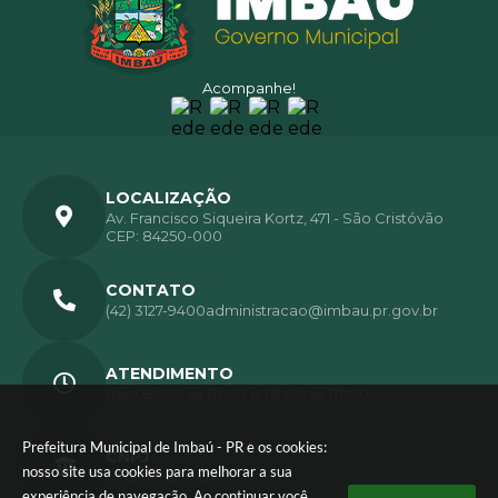
Acompanhe!
LOCALIZAÇÃO
Av. Francisco Siqueira Kortz, 471 - São Cristóvão
CEP: 84250-000
CONTATO
(42) 3127-9400
administracao@imbau.pr.gov.br
ATENDIMENTO
das 08h00 ás 12h00 e 13h00 ás 17h00.
Prefeitura Municipal de Imbaú - PR e os cookies:
CNPJ
nosso site usa cookies para melhorar a sua
01.613.770/0001-72
experiência de navegação. Ao continuar você